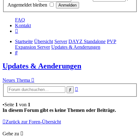
Angemeldet bleiben
FAQ
Kontakt
Startseite
Übersicht
Server
DAYZ Standalone
PVP
Expansion Server
Updates & Aenderungen
Suche
Updates & Aenderungen
Neues Thema
Erweiterte
Suche
Suche
•Seite
1
von
1
In diesem Forum gibt es keine Themen oder Beiträge.
Zurück zur Foren-Übersicht
Gehe zu