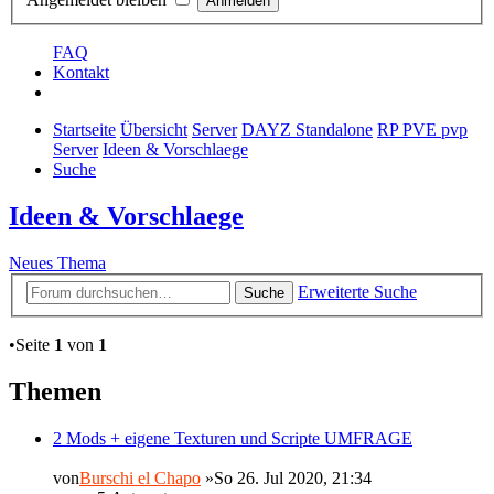
FAQ
Kontakt
Startseite
Übersicht
Server
DAYZ Standalone
RP PVE pvp
Server
Ideen & Vorschlaege
Suche
Ideen & Vorschlaege
Neues Thema
Erweiterte Suche
Suche
•Seite
1
von
1
Themen
2 Mods + eigene Texturen und Scripte UMFRAGE
von
Burschi el Chapo
»So 26. Jul 2020, 21:34