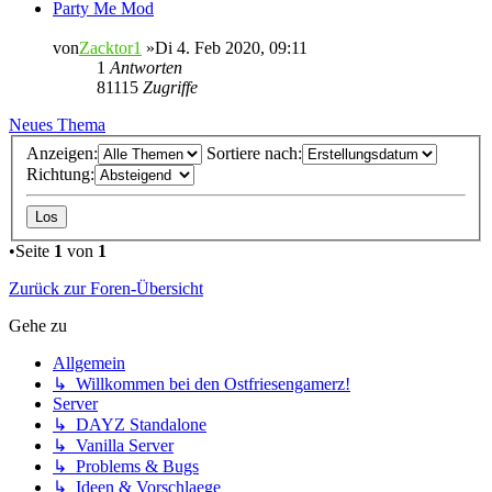
Party Me Mod
von
Zacktor1
»Di 4. Feb 2020, 09:11
1
Antworten
81115
Zugriffe
Neues Thema
Anzeigen:
Sortiere nach:
Richtung:
•Seite
1
von
1
Zurück zur Foren-Übersicht
Gehe zu
Allgemein
↳ Willkommen bei den Ostfriesengamerz!
Server
↳ DAYZ Standalone
↳ Vanilla Server
↳ Problems & Bugs
↳ Ideen & Vorschlaege