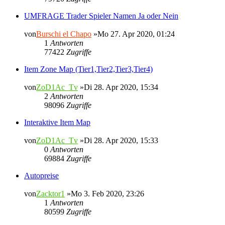
UMFRAGE Trader Spieler Namen Ja oder Nein
von
Burschi el Chapo
»Mo 27. Apr 2020, 01:24
1
Antworten
77422
Zugriffe
Item Zone Map (Tier1,Tier2,Tier3,Tier4)
von
ZoD1Ac_Tv
»Di 28. Apr 2020, 15:34
2
Antworten
98096
Zugriffe
Interaktive Item Map
von
ZoD1Ac_Tv
»Di 28. Apr 2020, 15:33
0
Antworten
69884
Zugriffe
Autopreise
von
Zacktor1
»Mo 3. Feb 2020, 23:26
1
Antworten
80599
Zugriffe