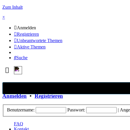
Zum Inhalt
×
Anmelden
Registrieren
Unbeantwortete Themen
Aktive Themen
Suche
×
Anmelden
•
Registrieren
Benutzername:
Passwort:
|
Ange
FAQ
Kontakt