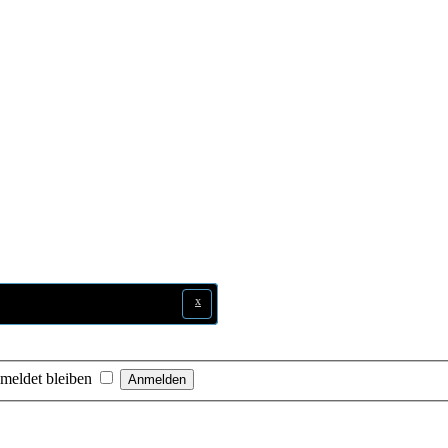
x
x
x
x
meldet bleiben