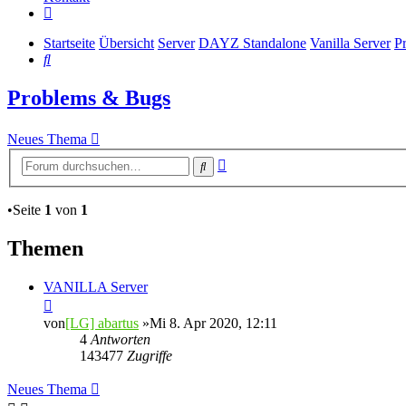
Startseite
Übersicht
Server
DAYZ Standalone
Vanilla Server
P
Suche
Problems & Bugs
Neues Thema
Erweiterte
Suche
Suche
•Seite
1
von
1
Themen
VANILLA Server
von
[LG] abartus
»Mi 8. Apr 2020, 12:11
4
Antworten
143477
Zugriffe
Neues Thema