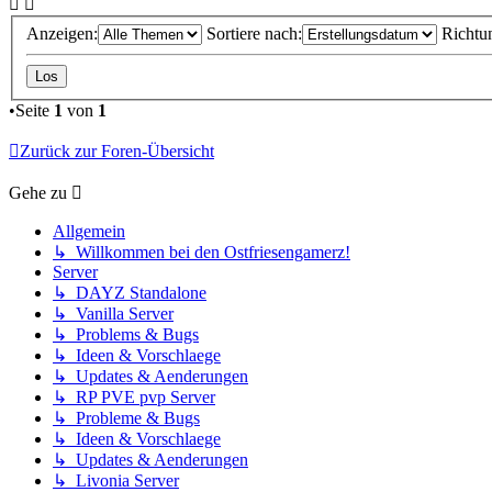
Anzeigen:
Sortiere nach:
Richtu
•Seite
1
von
1
Zurück zur Foren-Übersicht
Gehe zu
Allgemein
↳ Willkommen bei den Ostfriesengamerz!
Server
↳ DAYZ Standalone
↳ Vanilla Server
↳ Problems & Bugs
↳ Ideen & Vorschlaege
↳ Updates & Aenderungen
↳ RP PVE pvp Server
↳ Probleme & Bugs
↳ Ideen & Vorschlaege
↳ Updates & Aenderungen
↳ Livonia Server