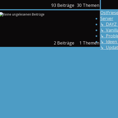
93
Beiträge
30
Themen
Ostfries
Server
↳ DAYZ 
↳ Vanill
↳ Probl
↳ Ideen 
2
Beiträge
1
Themen
↳ Updat