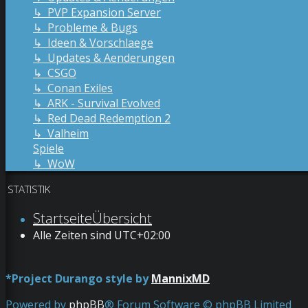
↳ PVP Expansion Server
↳ Probleme & Bugs
↳ Ideen & Vorschlaege
↳ Updates & Aenderungen
↳ CSGO
↳ Conan Exiles
↳ ARK - Survival Evolved
↳ Red Dead Redemption 2
↳ Valheim
Spiele
↳ WoW
STATISTIK
Startseite
Übersicht
Alle Zeiten sind
UTC+02:00
*
Project Durango style by
MannixMD
Powered by
phpBB
® Forum Software © phpBB Limited