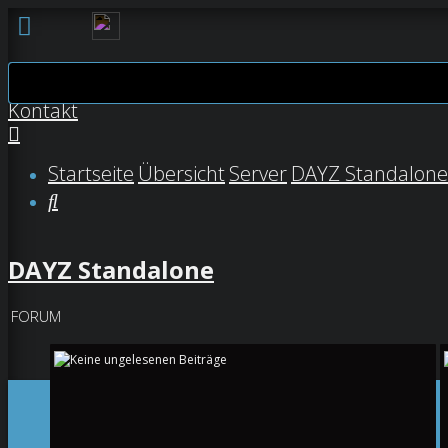
FAQ
Kontakt
Anmelden
Startseite
Übersicht
Server
DAYZ Standalone
Registrieren
Suche
Unbeantwortete
Themen
DAYZ Standalone
Aktive
FORUM
Themen
Suche