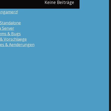
Keine Beiträge
engamerz!
Standalone
a Server
ems & Bugs
& Vorschlaege
es & Aenderungen