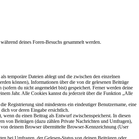
die während deines Foren-Besuchs gesammelt werden.
als temporäre Dateien ablegt und die zwischen den einzelnen
 werden können), Informationen über die von dir gelesenen Beiträge
 (sofern du nicht angemeldet bist) gespeichert. Ferner werden deine
inem Jahr. Alle Cookies kannst du jederzeit über die Funktion „Alle
 die Registrierung sind mindestens ein eindeutiger Benutzername, eine
dich vor deren Eingabe ersichtlich.
lt, wenn du einen Beitrag als Entwurf zwischenspeicherst. In diesen
ern von Beiträgen (dazu zählen Private Nachrichten und Umfragen),
ie von deinem Browser übermittelte Browser-Kennzeichnung (User
ten bei Umfragen, der Gelesen-Status von deinen Beiträgen oder