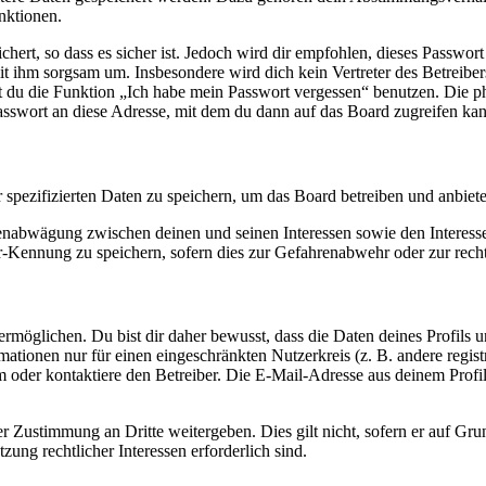
nktionen.
ert, so dass es sicher ist. Jedoch wird dir empfohlen, dieses Passwor
it ihm sorgsam um. Insbesondere wird dich kein Vertreter des Betreibe
nst du die Funktion „Ich habe mein Passwort vergessen“ benutzen. Di
asswort an diese Adresse, mit dem du dann auf das Board zugreifen kan
r spezifizierten Daten zu speichern, um das Board betreiben und anbiet
ssenabwägung zwischen deinen und seinen Interessen sowie den Interes
-Kennung zu speichern, sofern dies zur Gefahrenabwehr oder zur recht
möglichen. Du bist dir daher bewusst, dass die Daten deines Profils und
mationen nur für einen eingeschränkten Nutzerkreis (z. B. andere regist
oder kontaktiere den Betreiber. Die E-Mail-Adresse aus deinem Profil 
r Zustimmung an Dritte weitergeben. Dies gilt nicht, sofern er auf Gr
zung rechtlicher Interessen erforderlich sind.