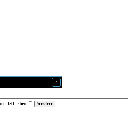
x
x
x
x
meldet bleiben