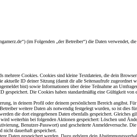
iesengamerz.de“) (im Folgenden „der Betreiber“) die Daten verwendet, 
s mehrere Cookies. Cookies sind kleine Textdateien, die dein Browser 
ie aktuelle ID deiner Sitzung (damit dir alle Seitenaufrufe zugeordnet
angemeldet bist) sowie Informationen über deine Teilnahme an Umfragen
ID gespeichert. Die Cookies haben standardmäßig eine Gültigkeit von e
ierung, in deinem Profil oder deinem persönlichem Bereich angibst. Für
reiber weitere Daten als notwendig festgelegt wurden, so ist dies für 
 werden die dort eingegebenen Daten ebenfalls gespeichert. Gleiches gi
e wird weiterhin bei folgenden Aktionen gespeichert: Löschen und Änd
ktivierung, Benutzer-Passwort) und gescheiterte Anmeldeversuche. D
d nicht dauerhaft gespeichert.
eitere Daten gespeichert werden. Dazu gehören dein Abstimmungsverhal