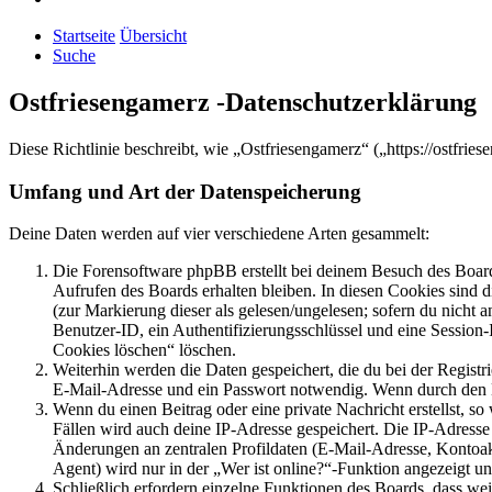
Startseite
Übersicht
Suche
Ostfriesengamerz -Datenschutzerklärung
Diese Richtlinie beschreibt, wie „Ostfriesengamerz“ („https://ostfr
Umfang und Art der Datenspeicherung
Deine Daten werden auf vier verschiedene Arten gesammelt:
Die Forensoftware phpBB erstellt bei deinem Besuch des Board
Aufrufen des Boards erhalten bleiben. In diesen Cookies sind d
(zur Markierung dieser als gelesen/ungelesen; sofern du nicht 
Benutzer-ID, ein Authentifizierungsschlüssel und eine Session-
Cookies löschen“ löschen.
Weiterhin werden die Daten gespeichert, die du bei der Registr
E-Mail-Adresse und ein Passwort notwendig. Wenn durch den Bet
Wenn du einen Beitrag oder eine private Nachricht erstellst, so
Fällen wird auch deine IP-Adresse gespeichert. Die IP-Adress
Änderungen an zentralen Profildaten (E-Mail-Adresse, Kontoa
Agent) wird nur in der „Wer ist online?“-Funktion angezeigt un
Schließlich erfordern einzelne Funktionen des Boards, dass w