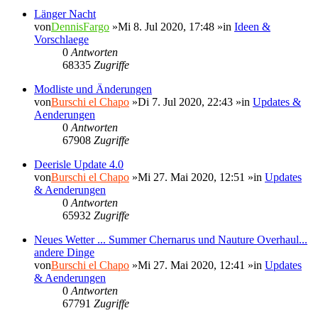
Länger Nacht
von
DennisFargo
»Mi 8. Jul 2020, 17:48 »in
Ideen &
Vorschlaege
0
Antworten
68335
Zugriffe
Modliste und Änderungen
von
Burschi el Chapo
»Di 7. Jul 2020, 22:43 »in
Updates &
Aenderungen
0
Antworten
67908
Zugriffe
Deerisle Update 4.0
von
Burschi el Chapo
»Mi 27. Mai 2020, 12:51 »in
Updates
& Aenderungen
0
Antworten
65932
Zugriffe
Neues Wetter ... Summer Chernarus und Nauture Overhaul...
andere Dinge
von
Burschi el Chapo
»Mi 27. Mai 2020, 12:41 »in
Updates
& Aenderungen
0
Antworten
67791
Zugriffe