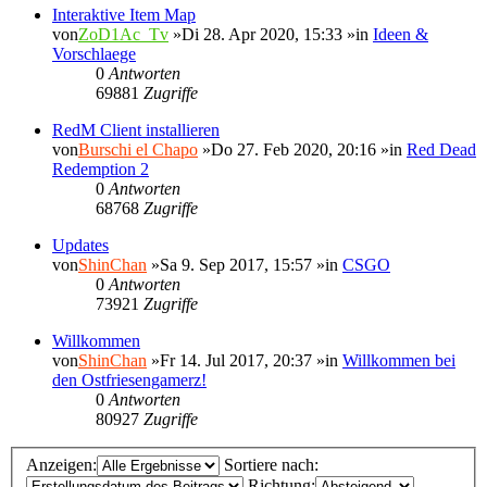
Interaktive Item Map
von
ZoD1Ac_Tv
»Di 28. Apr 2020, 15:33 »in
Ideen &
Vorschlaege
0
Antworten
69881
Zugriffe
RedM Client installieren
von
Burschi el Chapo
»Do 27. Feb 2020, 20:16 »in
Red Dead
Redemption 2
0
Antworten
68768
Zugriffe
Updates
von
ShinChan
»Sa 9. Sep 2017, 15:57 »in
CSGO
0
Antworten
73921
Zugriffe
Willkommen
von
ShinChan
»Fr 14. Jul 2017, 20:37 »in
Willkommen bei
den Ostfriesengamerz!
0
Antworten
80927
Zugriffe
Anzeigen:
Sortiere nach:
Richtung: