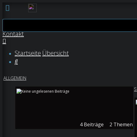
FAQ
Kontakt
Anmelden
Startseite
Übersicht
Registrieren
Suche
Unbeantwortete
ALLGEMEIN
Themen
S
Aktive
Themen
Suche
4
Beiträge
2
Themen