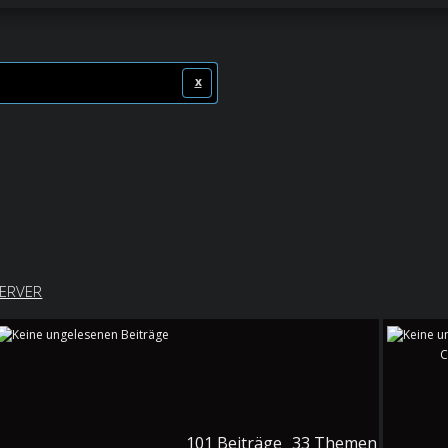
x
x
x
x
ERVER
C
101
Beiträge
33
Themen