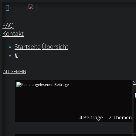
FAQ
Kontakt
Anmelden
Startseite
Übersicht
Suche
Registrieren
Unbeantwortete
ALLGEMEIN
Themen
S
Aktive
Themen
Suche
4
Beiträge
2
Themen